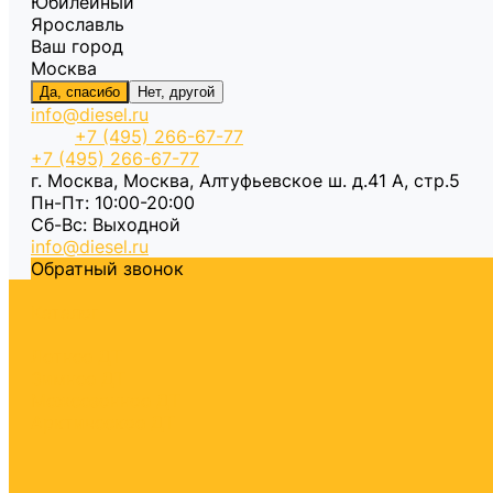
Юбилейный
Ярославль
Ваш город
Москва
Да, спасибо
Нет, другой
info@diesel.ru
+7 (495) 266-67-77
+7 (495) 266-67-77
г. Москва, Москва, Алтуфьевское ш. д.41 А, стр.5
Пн-Пт: 10:00-20:00
Cб-Вс: Выходной
info@diesel.ru
Обратный звонок
Каталог
Летнее ДТ
Зимнее ДТ
Межсезонное ДТ
Арктическое ДТ